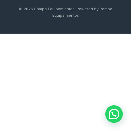
a
© 2026 Pampa Equipamientos. Powered by Pampa
Equipamientos