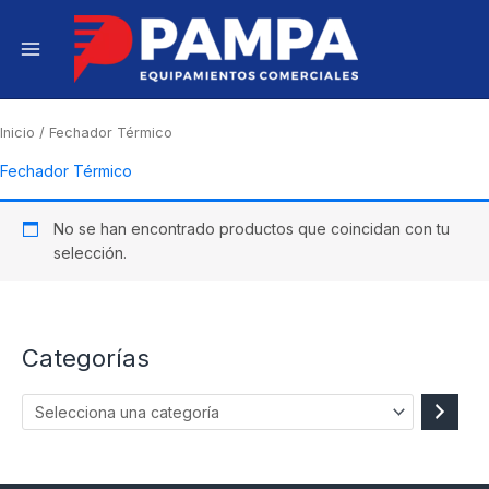
Ir
S
e
al
l
contenido
e
c
c
Inicio
/ Fechador Térmico
i
Fechador Térmico
o
n
a
No se han encontrado productos que coincidan con tu
u
selección.
n
a
c
a
Categorías
t
e
g
o
r
í