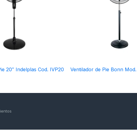
Pie 20″ Indelplas Cod. IVP20
Ventilador de Pie Bonn Mod
ientos