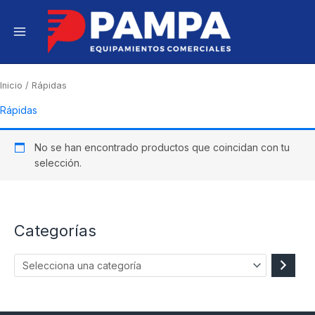
Ir
S
e
al
l
contenido
e
c
c
Inicio
/ Rápidas
i
Rápidas
o
n
a
No se han encontrado productos que coincidan con tu
u
selección.
n
a
c
a
Categorías
t
e
g
o
r
í