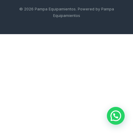
a
© 2026 Pampa Equipamientos. Powered by Pampa
Equipamientos