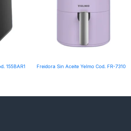
od. 155BAR1
Freidora Sin Aceite Yelmo Cod. FR-7310