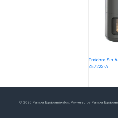
r
í
a
Freidora Sin 
ZE7223-A
© 2026 Pampa Equipamientos. Powered by Pampa Equipam