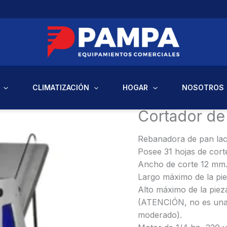
CLIMATIZACIÓN
HOGAR
NOSOTROS
Inicio
/
Equipos Comercia
Cortador de
Rebanadora de pan lact
Posee 31 hojas de cort
Ancho de corte 12 mm
Largo máximo de la pi
Alto máximo de la piez
(ATENCIÓN, no es una 
moderado).