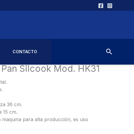
Buscar
CONTACTO
les
/ Cortador de Pan Silcook Mod. HK31
 Pan Silcook Mod. HK31
al.
e.
.
eza 36 cm.
a 15 cm.
maquina para alta producción, es uso