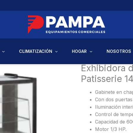
CLIMATIZACIÓN
HOGAR
NOSOTROS
Inicio
/
Equipos Comercia
Exhibidora 
Patisserie 1
Gabinete en chap
Con dos puertas 
Iluminación inter
Control de tempe
Capacidad de 600
Motor 1/3 HP.