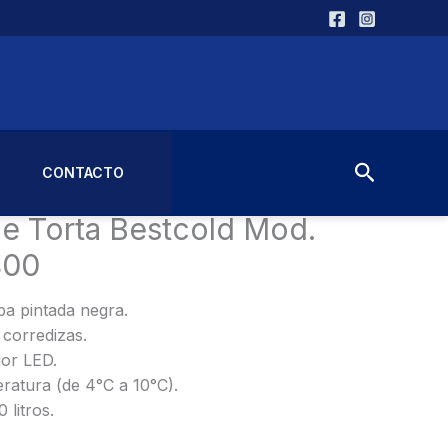
Buscar
CONTACTO
les
/ Exhibidora de Torta Bestcold Mod. Patisserie 1400
de Torta Bestcold Mod.
400
a pintada negra.
corredizas.
ior LED.
ratura (de 4°C a 10°C).
 litros.