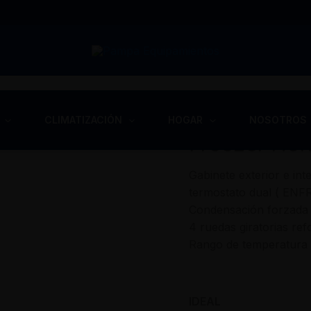
Inicio
/
Equipos Comercia
CLIMATIZACIÓN
HOGAR
NOSOTROS
Freezer Hor
Gabinete exterior e int
termostato dual ( EN
Condensación forzada 
4 ruedas giratorias ref
Rango de temperatura 
IDEAL