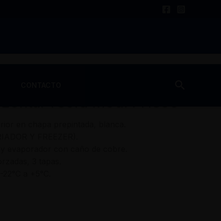
les
/ Freezer Horizontal Teora Mod. FH350
Buscar
CONTACTO
izontal Teora Mod. FH350
erior en chapa prepintada, blanca.
FRIADOR Y FREEZER).
y evaporador con caño de cobre.
orzadas, 3 tapas.
-22°C a +5°C.