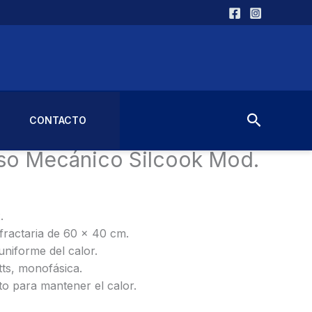
Buscar
CONTACTO
les
/ Horno de Piso Mecánico Silcook Mod. WFC102
so Mecánico Silcook Mod.
.
fractaria de 60 x 40 cm.
uniforme del calor.
tts, monofásica.
to para mantener el calor.