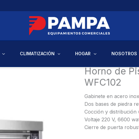
CLIMATIZACIÓN
HOGAR
NOSOTROS
Inicio
/
Equipos Comercia
Horno de Pi
WFC102
Gabinete en acero inox
Dos bases de piedra re
Cocción y distribución 
Voltaje 220 V, 6600 wa
Cierre de puerta robus