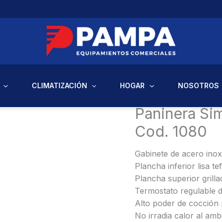
CLIMATIZACIÓN
HOGAR
NOSOTROS
Inicio
/
Gastronomía - Cal
Paninera Si
Cod. 1080
Gabinete de acero inox
Plancha inferior lisa te
Plancha superior grilla
Termostato regulable d
Alto poder de cocción 
No irradia calor al amb