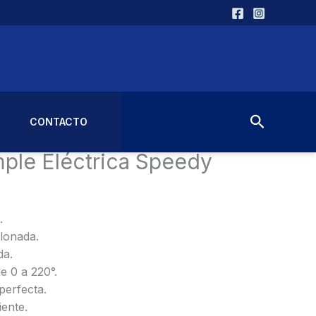
Buscar
CONTACTO
or
/ Paninera Simple Eléctrica Speedy Cod. 1080
mple Eléctrica Speedy
.
flonada.
da.
e 0 a 220°.
perfecta.
iente.