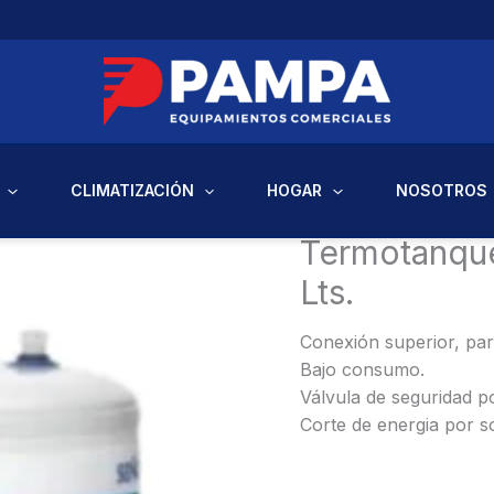
CLIMATIZACIÓN
HOGAR
NOSOTROS
Inicio
/
Hogar
/ Termotanqu
Termotanque
Lts.
Conexión superior, par
Bajo consumo.
Válvula de seguridad p
Corte de energia por s