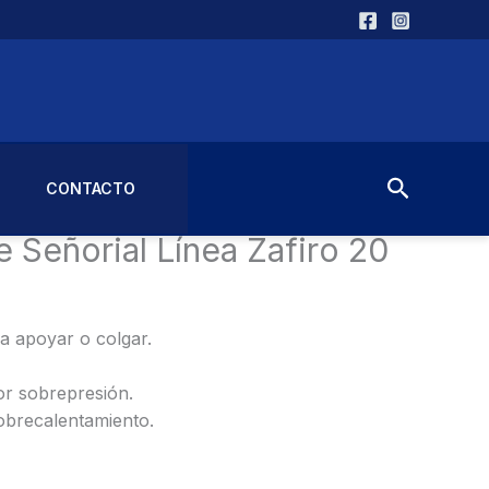
Buscar
CONTACTO
e Señorial Línea Zafiro 20 Lts.
 Señorial Línea Zafiro 20
a apoyar o colgar.
or sobrepresión.
obrecalentamiento.