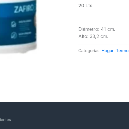
20 Lts.
Diámetro:
41 cm.
Alto:
33,2 cm.
Categorías:
Hogar
,
Termo
ientos