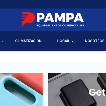
CLIMATIZACIÓN
HOGAR
NOSOTROS
Saepe doloribus deseru
harum vel. Possimus fu