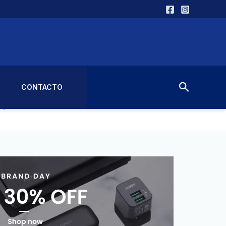
Buscar
CONTACTO
nt in. At beatae neque pariatur
giat aut nemo.